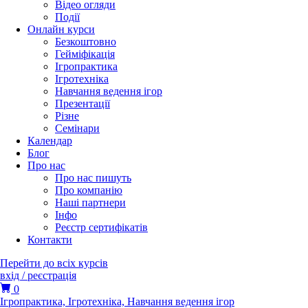
Відео огляди
Події
Онлайн курси
Безкоштовно
Гейміфікація
Ігропрактика
Ігротехніка
Навчання ведення ігор
Презентації
Різне
Семінари
Календар
Блог
Про нас
Про нас пишуть
Про компанію
Наші партнери
Інфо
Реєстр сертифікатів
Контакти
Перейти до всіх курсів
вхід / реєстрація
0
Ігропрактика,
Ігротехніка,
Навчання ведення ігор