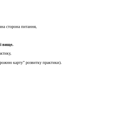
чна сторона питання,
і вище.
ктику,
орожню карту” розвитку практики).