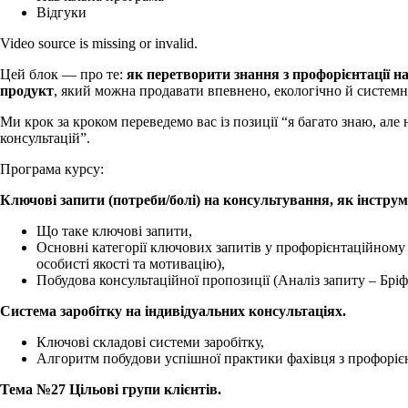
Відгуки
Video source is missing or invalid.
Цей блок — про те:
як перетворити знання з профорієнтації н
продукт
, який можна продавати впевнено, екологічно й системн
Ми крок за кроком переведемо вас із позиції “я багато знаю, але 
консультацій”.
Програма курсу:
Ключові запити (потреби/болі) на консультування, як інструм
Що таке ключові запити,
Основні категорії ключових запитів у профорієнтаційному к
особисті якості та мотивацію),
Побудова консультаційної пропозиції (Аналіз запиту – Брі
Система заробітку на індивідуальних консультаціях.
Ключові складові системи заробітку,
Алгоритм побудови успішної практики фахівця з профорієн
Тема №27 Цільові групи клієнтів.