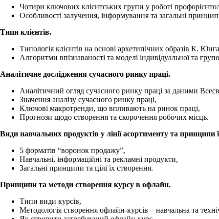
Чотири ключових клієнтських групи у роботі профорієнтоло
Особливості залучення, інформування та загальні принцип
Типи клієнтів.
Типологія клієнтів на основі архетипічних образів К. Юнга
Алгоритми впізнаваності та моделі індивідуальної та групов
Аналітичне дослідження сучасного ринку праці.
Аналітичний огляд сучасного ринку праці за даними Всесв
Значення аналізу сучасного ринку праці,
Ключові макротренди, що впливають на ринок праці,
Прогнози щодо створення та скорочення робочих місць.
Види навчальних продуктів у лінії асортименту та принципи ї
5 форматів “воронок продажу”,
Навчальні, інформаційні та рекламні продукти,
Загальні принципи та цілі їх створення.
Принципи та методи створення курсу в офлайн.
Типи види курсів,
Методологія створення офлайн-курсів – навчальна та техні
Як створити затребуваний офлайн курс,