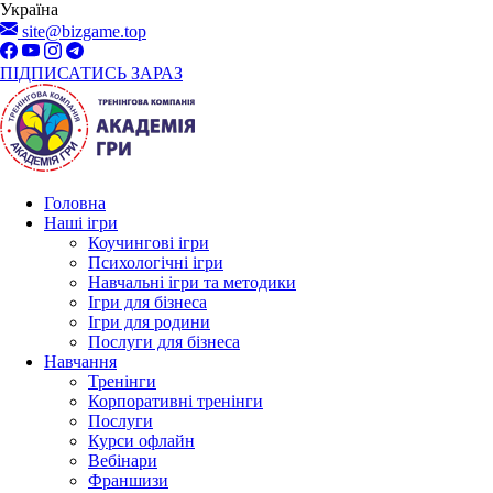
Україна
site@bizgame.top
ПІДПИСАТИСЬ ЗАРАЗ
Головна
Наші ігри
Коучингові ігри
Психологічні ігри
Навчальні ігри та методики
Ігри для бізнеса
Ігри для родини
Послуги для бізнеса
Навчання
Тренінги
Корпоративні тренінги
Послуги
Курси офлайн
Вебінари
Франшизи