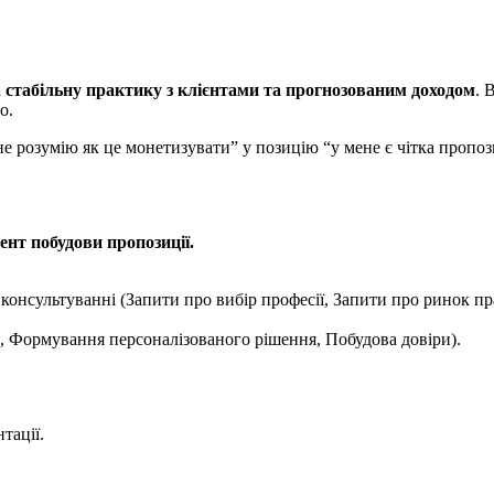
а стабільну практику з клієнтами та прогнозованим доходом
. 
о.
не розумію як це монетизувати” у позицію “у мене є чітка пропози
ент побудови пропозиції.
онсультуванні (Запити про вибір професії, Запити про ринок пра
ф, Формування персоналізованого рішення, Побудова довіри).
тації.