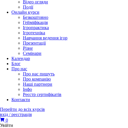
Відео огляди
Події
Онлайн курси
Безкоштовно
Гейміфікація
Ігропрактика
Ігротехніка
Навчання ведення ігор
Презентації
Різне
Семінари
Календар
Блог
Про нас
Про нас пишуть
Про компанію
Наші партнери
Інфо
Реєстр сертифікатів
Контакти
Перейти до всіх курсів
вхід / реєстрація
0
Увійти