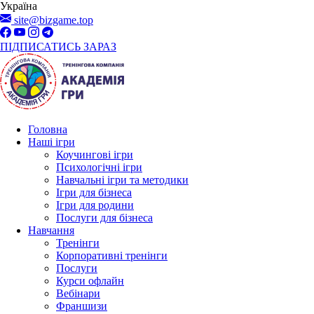
Україна
site@bizgame.top
ПІДПИСАТИСЬ ЗАРАЗ
Головна
Наші ігри
Коучингові ігри
Психологічні ігри
Навчальні ігри та методики
Ігри для бізнеса
Ігри для родини
Послуги для бізнеса
Навчання
Тренінги
Корпоративні тренінги
Послуги
Курси офлайн
Вебінари
Франшизи