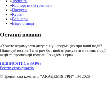
»
Тренінги
»
Корпоративні тренінги
»
Послуги
»
Курси
»
Вебінари
»
Відео огляди
Останні новини
«Хочете отримувати актуальну інформацію про наші події?
Підписуйтесь на Телеграм бот щоб отримувати новини, події,
акції та пропозиції компанії Академія гри».
ПІДПИСАТИСЬ ЗАРАЗ
Реєстр сертифікатів
© Тренінгова компанія “АКАДЕМІЯ ГРИ” ТМ 2026
Увійти
Пароль повинен містити