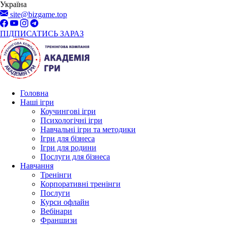
Україна
site@bizgame.top
ПІДПИСАТИСЬ ЗАРАЗ
Головна
Наші ігри
Коучингові ігри
Психологічні ігри
Навчальні ігри та методики
Ігри для бізнеса
Ігри для родини
Послуги для бізнеса
Навчання
Тренінги
Корпоративні тренінги
Послуги
Курси офлайн
Вебінари
Франшизи