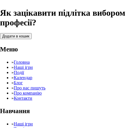
Як зацікавити підлітка вибором
професії?
Як
Додати в кошик
зацікавити
підлітка
Меню
вибором
професії?
кількість
»
Головна
»
Наші ігри
»
Події
»
Календар
»
Блог
»
Про нас пишуть
»
Про компанію
»
Контакти
Навчання
»
Наші ігри