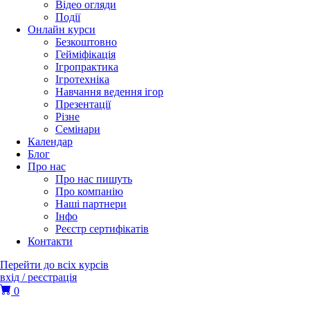
Відео огляди
Події
Онлайн курси
Безкоштовно
Гейміфікація
Ігропрактика
Ігротехніка
Навчання ведення ігор
Презентації
Різне
Семінари
Календар
Блог
Про нас
Про нас пишуть
Про компанію
Наші партнери
Інфо
Реєстр сертифікатів
Контакти
Перейти до всіх курсів
вхід / реєстрація
0